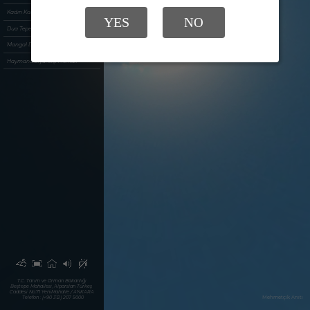
Kadın Kahramanlar Müzesi
YES
NO
Dua Tepe Alanı
Mangal Dağı Şehitliği
Haymana Ziyaretçi Merkezi
T.C. Tarım ve Orman Bakanlığı
Beştepe Mahallesi, Alparslan Türkeş 
Caddesi No:71 YeniMahalle / ANKARA
Mehmetçik Anıtı
 Telefon : (+90 312) 207 5000