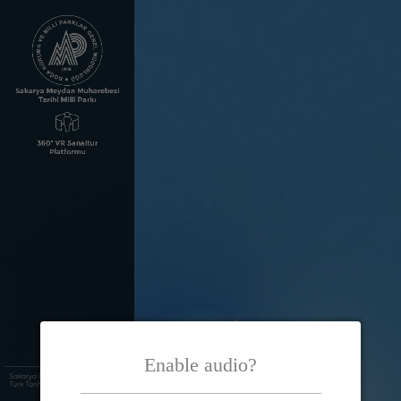
Enable audio?
Sakarya Meydan Muharebesi ve
Türk Tarihi Müzesi